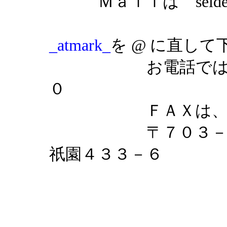
Ｍａｉｌは seide
（お手
_atmark_
を @ に直して
お電話では、（０
０
ＦＡＸは、０１
〒７０３－８２０
祇園４３３－６