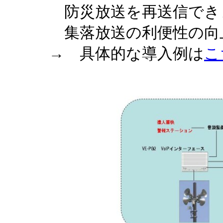
防災放送を再送信でき
集落放送の利便性の
→ 具体的な導入例は
こ