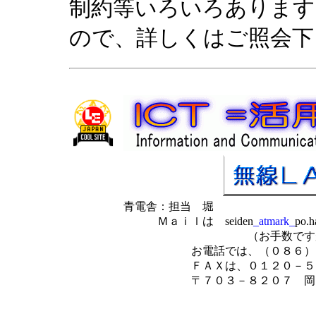
制約等いろいろあります
ので、詳しくはご照会下
青電舎：担当 堀
Ｍａｉｌは seiden
_atmark_
po.h
（お手数ですが
お電話では、（０８６）２
ＦＡＸは、０１２０－５４
〒７０３－８２０７ 岡山県