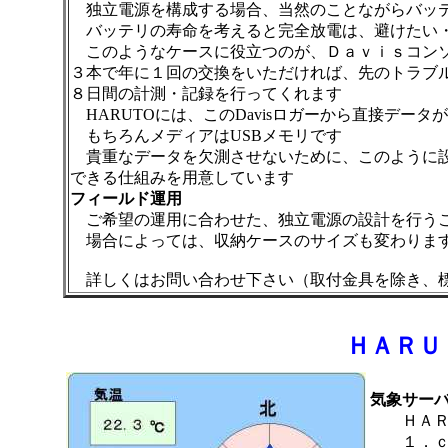
独立電源を構成する場合、当然のことながらバッ
バッテリの寿命を考えると完全放電は、避けたい・
このようなケースに役立つのが、Ｄａｖｉｓコンソ
３本で年に１回の交換をいただければ、先のトラブ
８日間の計測・記録を行ってくれます
HARUTOには、このDavisロガーから直接デー
もちろんメディアはUSBメモリです
貴重なデータを欠測させないために、このように設
できる仕組みを用意しています
フィールド運用
ご希望の運用に合わせた、独立電源の設計を行う
場合によっては、収納ケースのサイズも変わりま
詳しくはお問い合わせ下さい（取付金具を除き、
ＨＡＲＵ
気象サー
ＨＡＲＵ
１．ｃｓ