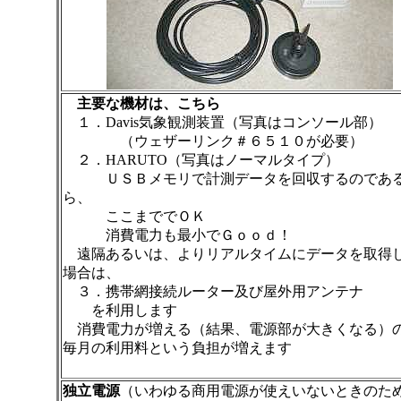
主要な機材は、こちら
１．Davis気象観測装置（写真はコンソール部）
（ウェザーリンク＃６５１０が必要）
２．HARUTO（写真はノーマルタイプ）
ＵＳＢメモリで計測データを回収するのであ
ら、
ここまででＯＫ
消費電力も最小でＧｏｏｄ！
遠隔あるいは、よりリアルタイムにデータを取得
場合は、
３．携帯網接続ルーター及び屋外用アンテナ
を利用します
消費電力が増える（結果、電源部が大きくなる）
毎月の利用料という負担が増えます
独立電源
（いわゆる商用電源が使えいないときのた