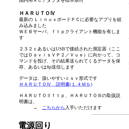
国内用ＡＣアダプタを標準添付
Ｈ
ＡＲＵＴＯⅣ
最新の ＬｉｎｕｘボードＰＣに必要なアプリを組
み込みました
ＷＥＢサーバ、ｆｔｐクライアント機能を有しま
す
２３２ｃあるいはUSBで接続された測定器（ここ
ではＤａｖｉｓＶＰ２／Ｖｕｅ）に向かって、コ
マンドを投げ、その結果送られてくるデータを保
存、あるいはftp送信します
データは、扱いやすいｃｓｖ形式です
ＨＡＲＵＴＯⅣ 説明書(１.４Ｍｂ)
ＨＡＲＵＴＯⅡｆｔｐ、ＨＡＲＵＴＯⅢの取扱説
明書は、
→
こちらから
入手いただけます
電源回り