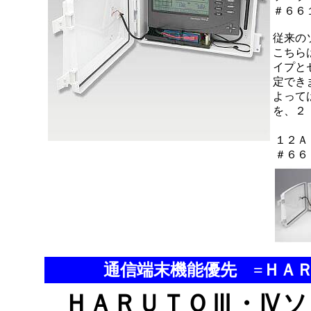
＃６６
従来の
こちら
イプと
定でき
よって
を、２
１２Ａ
＃６６
通信端末機能優先 =ＨＡ
ＨＡＲＵＴＯⅢ・Ⅳソ