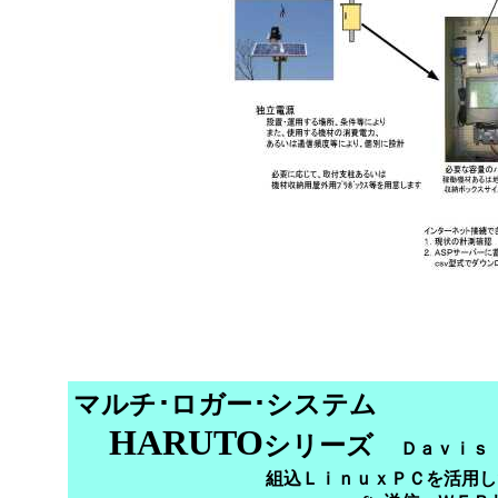
マルチ･ロガー･システム
HARUTO
シリーズ
Ｄａｖｉｓ
組込ＬｉｎｕｘＰＣを活用し