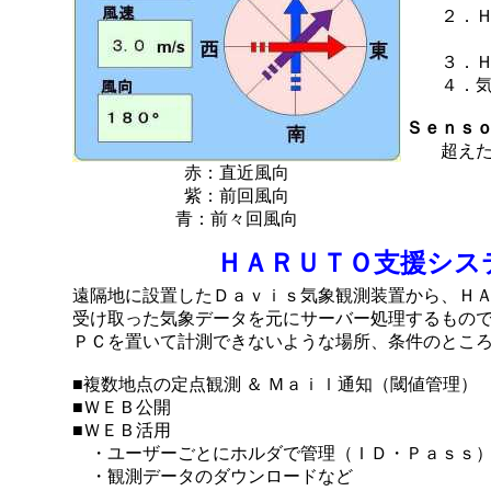
２．ＨＡ
露点温
３．ＨＴ
４．気温
Ｓｅｎｓ
超えた場
赤：直近風向
紫：前回風向
青：前々回風向
ＨＡＲＵＴＯ支援シス
遠隔地に設置したＤａｖｉｓ気象観測装置から、Ｈ
受け取った気象データを元にサーバー処理するもの
ＰＣを置いて計測できないような場所、条件のとこ
■複数地点の定点観測 ＆ Ｍａｉｌ通知（閾値管理）
■ＷＥＢ公開
■ＷＥＢ活用
・ユーザーごとにホルダで管理（ＩＤ・Ｐａｓｓ
・観測データのダウンロードなど