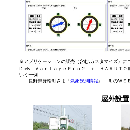
※アプリケーションの販売（含む;カスタマイズ）に
Davis ＶａｎｔａｇｅＰｒｏ２ ＋ ＨＡＲＵＴ
いう一例
長野県箕輪町さま『
気象観測情報
』 町のＷＥ
屋外設置