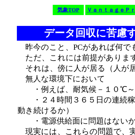
気象TOP
ＶａｎｔａｇｅＰ
データ回収に苦慮
昨今のこと、PCがあれば何で
ただ、これには前提がありま
それは、傍に人が居る（人が居
無人な環境下において
・例えば、耐気候－１０℃～
・２４時間３６５日の連続稼
動き続けるか）
・電源供給面に問題はない
現実には、これらの問題で、実