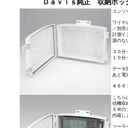
Ｄａｖｉｓ純正 収納ボッ
コンソ
ワイヤ
／別売
計測イ
源のな
３０分
１０分
データ
あと電
＃６６
こちら
信機収
５Ｗの
内蔵し
ソーラ