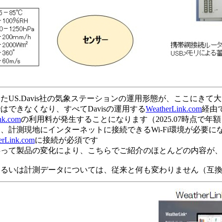
たUS.Davis社の気象ステーションの運用形態が、ここにきて
できなくなり、すべてDavisの運用する
WeatherLink.com
経由
nk.com
の利用料が発生することになります（2025.07時点で年額￥8
、計測現地にインターネットに接続できるWi-Fi環境が必要に
erLink.com
に接続が必須です
伴って製品の変化により、こちらでご紹介のほとんどの内容が
あるいは計測データについては、従来と何も変わりません（互