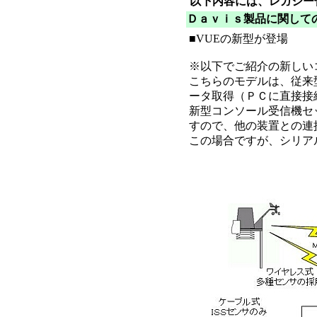
以下内容には、レガシー
Ｄａｖｉｓ製品に関して
■VUEの新型が登場
※以下でご紹介の新しいコンソ
こちらのモデルは、従来
ータ取得（ＰＣに直接接
新型コンソール受信機セッ
すので、他の装置との連
この場合ですが、シリアル