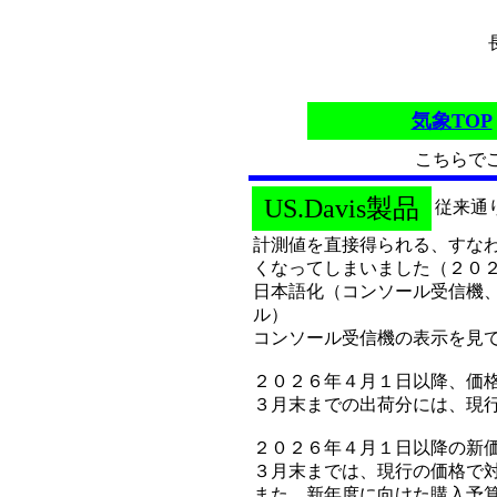
長
気象TOP
こちらでご
US.Davis製品
従来通
計測値を直接得られる、すな
くなってしまいました（２０
日本語化（コンソール受信機、
ル）
コンソール受信機の表示を見
２０２６年４月１日以降、価
３月末までの出荷分には、
２０２６年４月１日以降の新
３月末までは、現行の価格で
また、新年度に向けた購入予