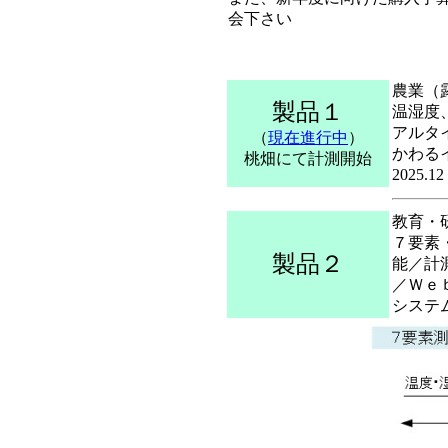
会下さい
農業（
製品１
温湿度
アルタ
（
現在進行中
）
かわる
桃畑にて計測開始
202
教育・
７要素
製品２
能／計
／Ｗｅ
システ