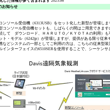
化した情報が多く含まれます
2025.06
のお知らせ
ール受信機（6313USB）をセット化した新型が登場します(6242
型コンソール受信機セットも、しばらくの間はご用意できます
続して ダウンロード、ＨＡＲＵＴＯ／ＫＹＯＴＡの利用）も
ト・モデル（6242jp）が登場しますが、提供がある限り従
携などシステムの一部としてご利用の方は、こちらの従来型装
インターフェイスの6510SERを使用することで、シーケン