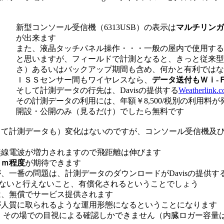
新型コンソール受信機（6313USB）の表示は
マルチリンガ
が出来ます
また、液晶タッチパネル操作・・・一般の屋内で使用する
と思いますが、フィールドで計測となると、きっと従来型
さ）あるいはバックアップ期間も含め、何かと有利ではな
ＩＳＳセンサー間もワイヤレスなら、
データ送付もＷｉ-
そして計測データの行先は、Davisの提供する
Weatherlink.
その計測データの利用には、年額￥8,500/税別の利用料
開設・公開のみ（見るだけ）でしたら無料です
って計測データも）変化はないのですが、コンソール受信機及
無線電波が増力されますので飛距離は伸びます
０ｍ程度
が期待できます
、一番の問題は、計測データのダウンロードがDavisの提供す
ないと行えないこと、有償化されるということでしょう
は、無償でサービス提供されます
が人質に取られるような運用形態になるということになります
いと、その場での目視による確認しかできません（内臓ロガー容量