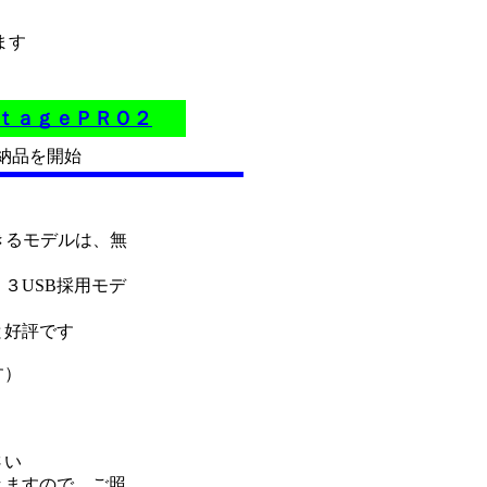
ます
ｔａｇｅＰＲＯ２
 納品を開始
きるモデルは、無
３USB採用モデ
と好評です
す）
さい
きますので、ご照