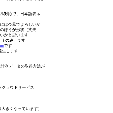
ル対応
で、日本語表示
には今風でよろしいか
のほうが形状（丈夫
いかと思います
Ｆｉのみ
、です
com
です
が発生します
び計測データの取得方法が
るクラウドサービス
は大きくなっています）