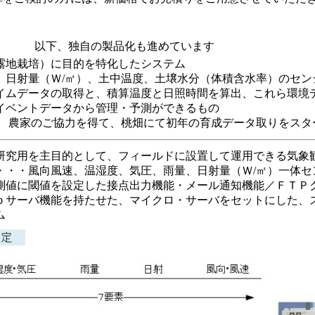
以下、独自の製品化も進めています
露地栽培）に目的を特化したシステム
、日射量（Ｗ/㎡）、土中温度、土壌水分（体積含水率）のセン
イムデータの取得と、積算温度と日照時間を算出、これら環境
イベントデータから管理・予測ができるもの
5.12 農家のご協力を得て、桃畑にて初年の育成データ取りをスタ
研究用を主目的として、フィールドに設置して運用できる気象
・・・風向風速、温湿度、気圧、雨量、日射量（Ｗ/㎡）一体セ
測値に閾値を設定した接点出力機能・メール通知機能／ＦＴＰ
ｂサーバ機能を持たせた、マイクロ・サーバをセットにした、
ム