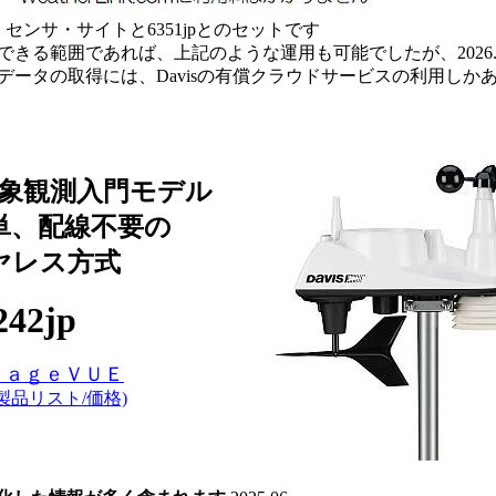
pは、センサ・サイトと6351jpとのセットです
手できる範囲であれば、上記のような運用も可能でしたが、2026.0
計測データの取得には、Davisの有償クラウドサービスの利用しか
象観測入門モデル
単、配線不要の
ヤレス方式
242jp
ｔａｇｅＶＵＥ
.3製品リスト/価格)