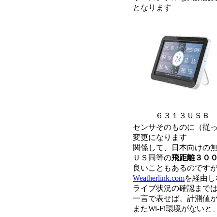
となります
６３１３ＵＳＢ
センサそのものに（従
変更になります
関係して、日本向けの
ＵＳ同等の
飛距離３０
良いこともあるのですが
Weatherlink.com
を経由し
ライブ状況の確認まで
一言で表せば、計測値
またWi-Fi環境がな