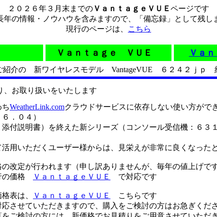
２０２６年３月末までの
ＶａｎｔａｇｅＶＵＥ
ページです
年の情報・ノウハウを含みますので、「備忘録」として残し
現行のページは、
こちら
Ｖａｎｔａｇｅ ＶＵＥ
Ｖａｎ
紹介の 新ワイヤレスモデル VantageVUE ６２４２ｊｐ
り、お取り扱いをいたします
わち
WeatherLink.com
クラウドサービスに依存しない使い方がで
２６．０４）
添付説明書）を終えた新シリーズ（コンソール受信機：６３１
て活用いただくユーザー様からは、見栄えが非常に良くなった
格の改定が行われます（申し訳ありませんが、毎年の値上げで
現行の価格
ＶａｎｔａｇｅＶＵＥ
で対応です
価格表は、
ＶａｎｔａｇｅＶＵＥ
こちらです
対応させていただきますので、購入をご検討の方はお急ぎくだ
算をご検討の方には、新価格でお見積りをご用意させていただ