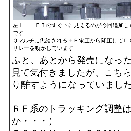
左上、ＩＦＴのすぐ下に見えるのが今回追加し
です
Ｑマルチに供給される＋Ｂ電圧から降圧してＤ
リレーを動かしています
ふと、あとから発売になった
見て気付きましたが、こち
り離すようになっていまし
ＲＦ系のトラッキング調整
か・・・）