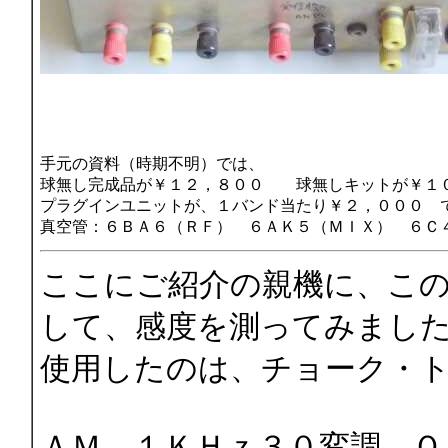
手元の資料（時期不明）では、
球無し完成品が￥１２，８００ 球無しキットが￥１
プラグインユニットが、１バンド当たり￥２，０００ 
真空管：６ＢＡ６（ＲＦ） ６ＡＫ５（ＭＩＸ） ６Ｃ
ここにご紹介の親機に、こ
して、感度を測ってみまし
使用したのは、チョーク・
ＡＭ １ＫＨｚ３０変調 Ｏ