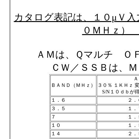
カタログ表記は、１０μＶ入
０ＭＨｚ）
ＡＭは、Ｑマルチ Ｏ
ＣＷ／ＳＳＢは、Ｍ
Ａ
ＢＡＮＤ（ＭＨｚ）
３０％ １ＫＨｚ 
S/N１０ｄｂが
１．６
２．
３．５
１．
７
１．
１０
１．
１４
２．