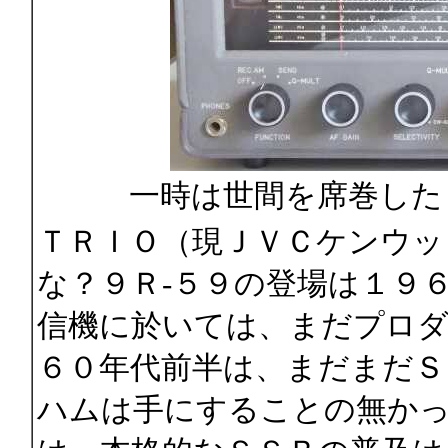
一時は世間を席巻した
ＴＲＩＯ（現ＪＶＣケンウッ
な？９Ｒ-５９の登場は１９
信機に於いては、まだプロ
６０年代前半は、まだまだＳ
ハムは手にすることの無かっ