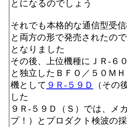
とになるのでしょう
それでも本格的な通信型受信
と両方の形で発売されたので
となりました
その後、上位機種にＪＲ-６
と独立したＢＦＯ／５０ＭＨ
機として
９Ｒ-５９Ｄ
（その
した
９Ｒ-５９Ｄ（Ｓ）では、メ
プ！）とプロダクト検波の採