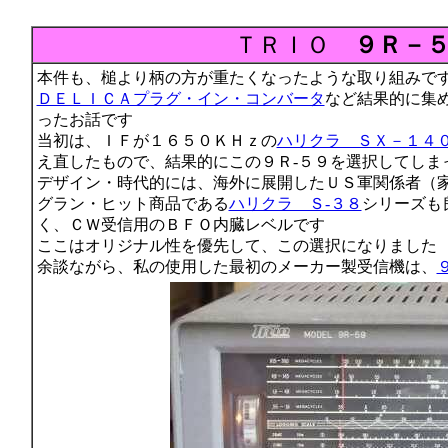
ＴＲＩＯ
９Ｒ－５
本件も、槌より柄の方が重たくなったような取り組みで
ＤＥＬＩＣＡプラグ・イン・コンバータ
など結果的に集
ったお話です
当初は、ＩＦが１６５０ＫＨｚの
ハリクラ ＳＸ－１４
え直したもので、結果的にこの９Ｒ-５９を選択してしま
デザイン・時代的には、海外に展開したＵＳ軍関係者（
グラン・ヒット商品である
ハリクラ Ｓ-３８
シリーズも
く、ＣＷ受信用のＢＦＯ内臓レベルです
ここはオリジナル性を優先して、この選択になりました
余談ながら、私の使用した最初のメーカー製受信機は、