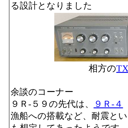
る設計となりました
相方の
T
余談のコーナー
９Ｒ-５９の先代は、
９Ｒ-４
漁船への搭載など、耐震とい
も想定してあったようです