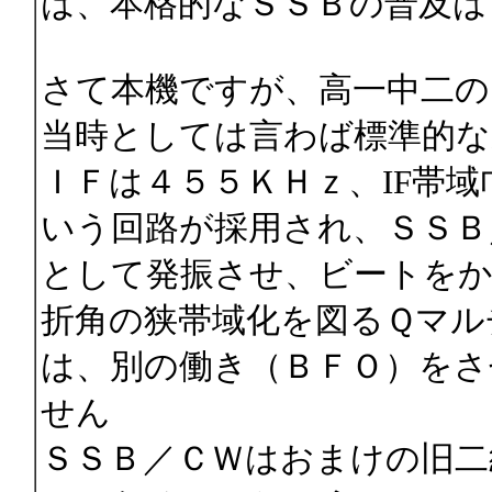
は、本格的なＳＳＢの普及は
さて本機ですが、高一中二の
当時としては言わば標準的な
ＩＦは４５５ＫＨｚ、IF帯
いう回路が採用され、ＳＳＢ
として発振させ、ビートを
折角の狭帯域化を図るＱマル
は、別の働き（ＢＦＯ）をさ
せん
ＳＳＢ／ＣＷはおまけの旧二