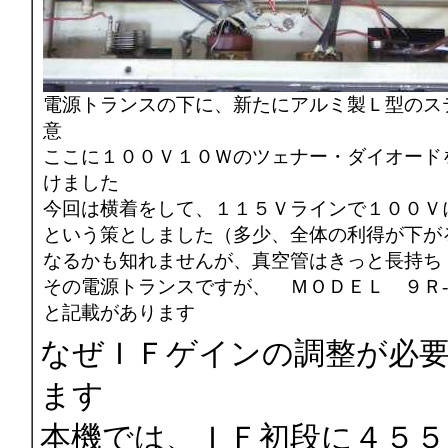
電源トランスの下に、新たにアルミ製Ｌ型のス
意
ここに１００Ｖ１０Ｗのツェナー・ダイオード
けました
今回は横着をして、１１５Ｖラインで１００Ｖ
という策としました（多少、全体の利得が下が
なるかも知れませんが、真空管はきっと長持ち
その電源トランスですが、 ＭＯＤＥＬ ９Ｒ
と記載があります
なぜＩＦゲインの調整が必
ます
本機では、ＩＦ初段に４５５