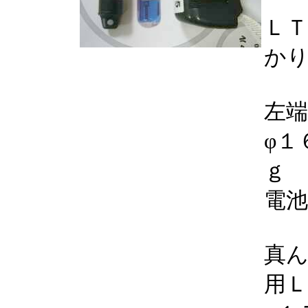
Ｌ
か
左端
φ１
ｇ
電
真
用