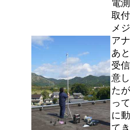
電
取付
メ
ア
あ
受
意し
た
っ
に動
て