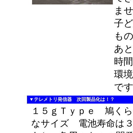
ま
子
も
あ
時
環
で
▼テレメトリ発信器 次回製品化は！？
１５ｇＴｙｐｅ 鳩く
なサイズ 電池寿命は