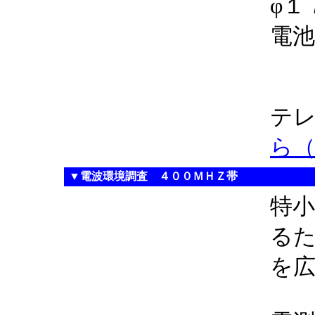
φ
電
テ
ら
▼電波環境調査 ４００ＭＨＺ帯
特
る
を