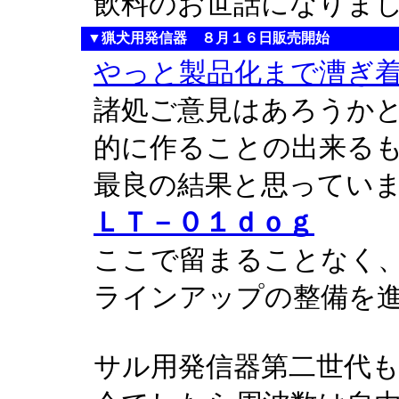
飲料のお世話になりま
▼猟犬用発信器 ８月１６日販売開始
やっと製品化まで漕ぎ
諸処ご意見はあろうか
的に作ることの出来る
最良の結果と思ってい
ＬＴ－０１ｄｏｇ
ここで留まることなく
ラインアップの整備を
サル用発信器第二世代